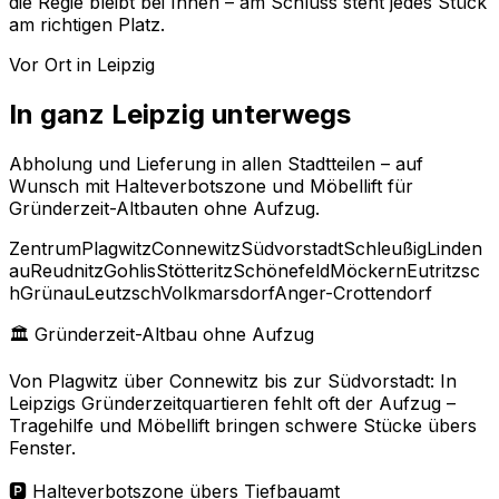
die Regie bleibt bei Ihnen – am Schluss steht jedes Stück
am richtigen Platz.
Vor Ort in Leipzig
In ganz Leipzig unterwegs
Abholung und Lieferung in allen Stadtteilen – auf
Wunsch mit Halteverbotszone und Möbellift für
Gründerzeit-Altbauten ohne Aufzug.
Zentrum
Plagwitz
Connewitz
Südvorstadt
Schleußig
Linden
au
Reudnitz
Gohlis
Stötteritz
Schönefeld
Möckern
Eutritzsc
h
Grünau
Leutzsch
Volkmarsdorf
Anger-Crottendorf
🏛️ Gründerzeit-Altbau ohne Aufzug
Von Plagwitz über Connewitz bis zur Südvorstadt: In
Leipzigs Gründerzeitquartieren fehlt oft der Aufzug –
Tragehilfe und Möbellift bringen schwere Stücke übers
Fenster.
🅿️ Halteverbotszone übers Tiefbauamt