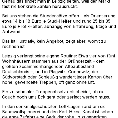
Genau das findet man in Leipzig selten, weil der Markt
fast nie konkrete Zahlen herausrückt.
Bei uns stehen die Stundensätze offen – als Orientierung
etwa 14 bis 18 Euro je Studi-Helfer und rund 25 bis 35
Euro je Profi-Helfer, abhängig von Erfahrung, Etage und
Aufwand.
Das ist illustrativ, kein Angebot, zeigt aber, womit zu
rechnen ist.
Leipzig verlangt seine eigene Routine: Etwa vier von fünf
Wohnhäusern stammen aus der Gründerzeit – dem
größten zusammenhängenden Altbaubestand
Deutschlands –, und in Plagwitz, Connewitz, der
Südvorstadt oder Schleußig wandert jeder Karton über
hohe, gewendelte Treppen, oft ganz ohne Lift.
Ein zu schmaler Treppenabsatz entscheidet, ob die
Couch noch ums Eck geht oder zerlegt werden muss.
In den denkmalgeschützten Loft-Lagen rund um die
Baumwollspinnerei und den Karl-Heine-Kanal ist schon
die enge Zufahrt eine Geduldsprobe, in zugeparkten