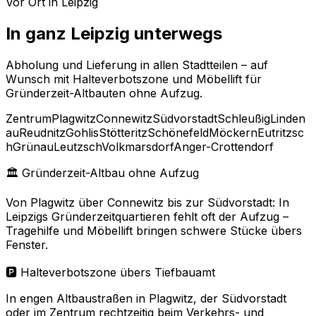
Vor Ort in Leipzig
In ganz Leipzig unterwegs
Abholung und Lieferung in allen Stadtteilen – auf
Wunsch mit Halteverbotszone und Möbellift für
Gründerzeit-Altbauten ohne Aufzug.
Zentrum
Plagwitz
Connewitz
Südvorstadt
Schleußig
Linden
au
Reudnitz
Gohlis
Stötteritz
Schönefeld
Möckern
Eutritzsc
h
Grünau
Leutzsch
Volkmarsdorf
Anger-Crottendorf
🏛️ Gründerzeit-Altbau ohne Aufzug
Von Plagwitz über Connewitz bis zur Südvorstadt: In
Leipzigs Gründerzeitquartieren fehlt oft der Aufzug –
Tragehilfe und Möbellift bringen schwere Stücke übers
Fenster.
🅿️ Halteverbotszone übers Tiefbauamt
In engen Altbaustraßen in Plagwitz, der Südvorstadt
oder im Zentrum rechtzeitig beim Verkehrs- und