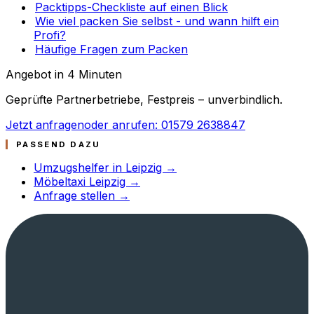
Packtipps-Checkliste auf einen Blick
Wie viel packen Sie selbst - und wann hilft ein
Profi?
Häufige Fragen zum Packen
Angebot in 4 Minuten
Geprüfte Partnerbetriebe, Festpreis – unverbindlich.
Jetzt anfragen
oder anrufen: 01579 2638847
PASSEND DAZU
Umzugshelfer in Leipzig →
Möbeltaxi Leipzig →
Anfrage stellen →