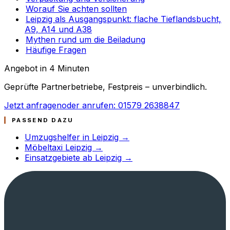
Worauf Sie achten sollten
Leipzig als Ausgangspunkt: flache Tieflandsbucht,
A9, A14 und A38
Mythen rund um die Beiladung
Häufige Fragen
Angebot in 4 Minuten
Geprüfte Partnerbetriebe, Festpreis – unverbindlich.
Jetzt anfragen
oder anrufen: 01579 2638847
PASSEND DAZU
Umzugshelfer in Leipzig →
Möbeltaxi Leipzig →
Einsatzgebiete ab Leipzig →