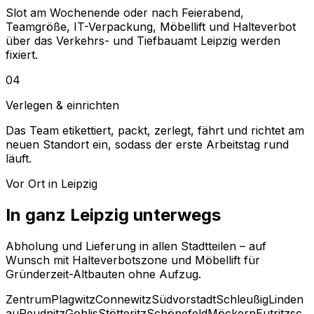
Slot am Wochenende oder nach Feierabend,
Teamgröße, IT-Verpackung, Möbellift und Halteverbot
über das Verkehrs- und Tiefbauamt Leipzig werden
fixiert.
04
Verlegen & einrichten
Das Team etikettiert, packt, zerlegt, fährt und richtet am
neuen Standort ein, sodass der erste Arbeitstag rund
läuft.
Vor Ort in Leipzig
In ganz Leipzig unterwegs
Abholung und Lieferung in allen Stadtteilen – auf
Wunsch mit Halteverbotszone und Möbellift für
Gründerzeit-Altbauten ohne Aufzug.
Zentrum
Plagwitz
Connewitz
Südvorstadt
Schleußig
Linden
au
Reudnitz
Gohlis
Stötteritz
Schönefeld
Möckern
Eutritzsc