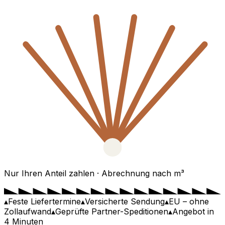
Nur Ihren Anteil zahlen · Abrechnung nach m³
▴
Feste Liefertermine
▴
Versicherte Sendung
▴
EU – ohne
Zollaufwand
▴
Geprüfte Partner-Speditionen
▴
Angebot in
4 Minuten